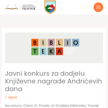
Preskoči
do
sadržaja
Javni konkurs za dodjelu
Književne nagrade Andrićevih
dana
/
Vijesti
Na osnovu Člana 41. Pravila JU Gradska biblioteka Travnik