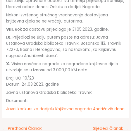
dostavlja Upravnom odboru. Na temelju prijedloga Komisije,
Upravni odbor donosi Odluku o dodjeli Nagrade.
Nakon izvršenog stručnog vrednovanja dostavljena
književna djela se ne vraćaju autorima.
VIII.
Rok za dostavu prijedloga je 31.05.2023. godine.
IX.
Prijedlozi se šalju putem pošte na adresu: Javna
ustanova Gradska biblioteka Travnik, Bosanska 113, Travnik
72270, Bosna i Hercegovina, sa naznakom: „Za Književnu
nagradu Andrićevih dana“.
X.
Visina novčane nagrade za nagrađeno književno djelo
utvrđuje se u iznosu od 3.000,00 KM neto.
Broj: UO-19/23
Datum: 24.03.2023. godine
Javna ustanova Gradska biblioteka Travnik
Dokumenti:
Javni konkurs za dodjelu Književne nagrade Andrićevih dana
←
Prethodni Članak
Sljedeći Članak
→