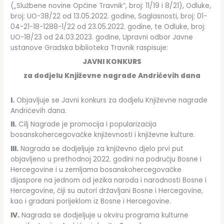
(„Službene novine Općine Travnik“, broj: 11/19 i 8/21), Odluke,
broj: UO-38/22 od 13.05.2022. godine, Saglasnosti, broj: 01-
04-21-18-1288-1/22 od 23.05.2022. godine, te Odluke, broj:
UO-18/23 od 24.03.2023. godine, Upravni odbor Javne
ustanove Gradska biblioteka Travnik raspisuje:
JAVNI KONKURS
za dodjelu Književne nagrade Andrićevih dana
I.
Objavljuje se Javni konkurs za dodjelu Književne nagrade
Andrićevih dana.
II.
Cilj Nagrade je promocija i popularizacija
bosanskohercegovačke književnosti i književne kulture.
III.
Nagrada se dodjeljuje za književno djelo prvi put
objavljeno u prethodnoj 2022. godini na području Bosne i
Hercegovine i u zemljama bosanskohercegovačke
dijaspore na jednom od jezika naroda i narodnosti Bosne i
Hercegovine, čiji su autori državljani Bosne i Hercegovine,
kao i građani porijeklom iz Bosne i Hercegovine.
IV.
Nagrada se dodjeljuje u okviru programa kulturne