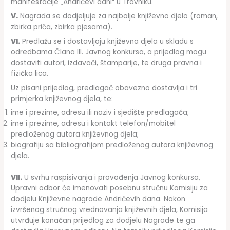
manifestacije „Andrićevi dani“ u Travniku.
V.
Nagrada se dodjeljuje za najbolje književno djelo (roman,
zbirka priča, zbirka pjesama).
VI.
Predlažu se i dostavljaju književna djela u skladu s
odredbama Člana III. Javnog konkursa, a prijedlog mogu
dostaviti autori, izdavači, štamparije, te druga pravna i
fizička lica.
Uz pisani prijedlog, predlagač obavezno dostavlja i tri
primjerka književnog djela, te:
ime i prezime, adresu ili naziv i sjedište predlagača;
ime i prezime, adresu i kontakt telefon/mobitel
predloženog autora književnog djela;
biografiju sa bibliografijom predloženog autora književnog
djela.
VII.
U svrhu raspisivanja i provođenja Javnog konkursa,
Upravni odbor će imenovati posebnu stručnu Komisiju za
dodjelu Književne nagrade Andrićevih dana. Nakon
izvršenog stručnog vrednovanja književnih djela, Komisija
utvrđuje konačan prijedlog za dodjelu Nagrade te ga