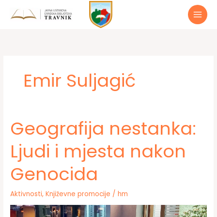
Preskoči
do
sadržaja
Emir Suljagić
Geografija nestanka:
Ljudi i mjesta nakon
Genocida
Aktivnosti
,
Književne promocije
/
hm