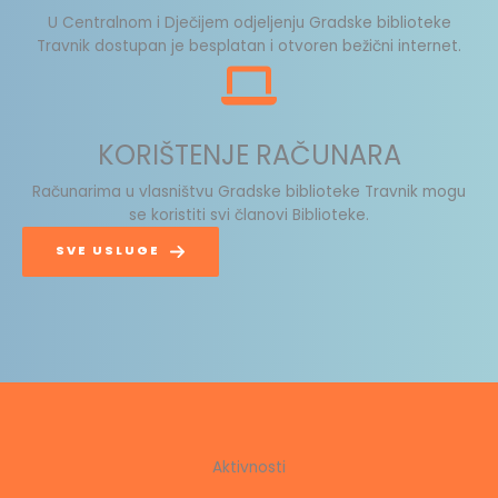
U Centralnom i Dječijem odjeljenju Gradske biblioteke
Travnik dostupan je besplatan i otvoren bežični internet.
KORIŠTENJE RAČUNARA
Računarima u vlasništvu Gradske biblioteke Travnik mogu
se koristiti svi članovi Biblioteke.
SVE USLUGE
Aktivnosti