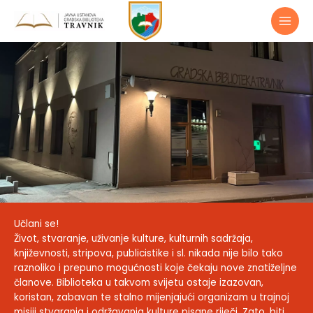
Preskoči
do
sadržaja
Učlani se!
Život, stvaranje, uživanje kulture, kulturnih sadržaja,
književnosti, stripova, publicistike i sl. nikada nije bilo tako
raznoliko i prepuno mogućnosti koje čekaju nove znatiželjne
članove. Biblioteka u takvom svijetu ostaje izazovan,
koristan, zabavan te stalno mijenjajući organizam u trajnoj
misiji stvaranja i održavanja kulture pisane riječi. Zato, biti