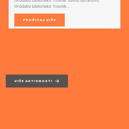
Gradska biblioteka Travnik Javna ustanova
Gradska biblioteka Travnik…
PROČITAJ VIŠE
VIŠE AKTIVNOSTI