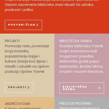
članom savremene biblioteke znači iskusiti niz užitaka,
prednosti i prilika.
POSTANI ČLAN
PROJEKTI
BIBLIOTEČKA GRAĐA
Promocija rada, povećanje
Gradska biblioteka Travnik
broja korisnika,
svojim korisnicima nudi
popularizaciju knjige i
mogućnost posudbe
kulture čitanja kod djece i
bibliotečke građe poput
mladih i odraslih na cijelom
beletristike, školske lektire,
području Općine Travnik
stručne i naučne literature.
BIBLIOTEČKA
PROJEKTI
GRAĐA
PREDLOŽI PROGRAM
ANDRIĆEVI DANI
Želite predstaviti knjigu?
Kulturnu manifestaciju