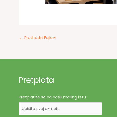
←
Prethodni Fajlovi
Pretplata
Pretplatite se na našu mailing listu: