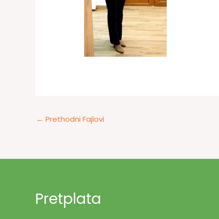
←
Prethodni Fajlovi
Pretplata