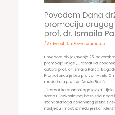
Povodom Dana drža
promocija drugog 
prof. dr. Ismaila Pa
/
Aktivnosti
,
Književne promocije
Povodom obilježavanja 25. novembra –
promocija knjige „Gramatika bosanskog
autora prof. dr. Ismaila Palića. Događa
Promotorica je bila prof. dr. Mirela 
moderirala prof. dr. Amela Bajrić.
„Gramatika bosanskoga jezika“ djelo j
samo u jezikoslovnoj bosnistici nego i
standardnoga bosanskog jezika svjedoč
naslijeđu i most između jezika i identi