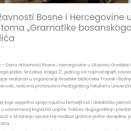
vnosti Bosne i Hercegovine u
toma „Gramatike bosanskoga 
lića
 Dana državnosti Bosne i Hercegovine u čitaonici Gradske bib
a jezika. Sintaksa. Knjiga 2“, jednog od najznačajnijih savre
j je realiziran u organizaciji Gradske biblioteke Travnik i Bošn
Omerović, redovna profesorica Pedagoškog fakulteta Univerzit
e koje uspješno spaja naučnu temeljitost i didaktičku jasnoć
 u savremenoj lingvistici uopće. Palićev dugogodišnji i predan
i o stvaranju opusa koji nadilazi granice jedne discipline, p
teta.