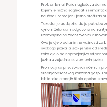
Prof. dr. Ismail Palić naglašava da mu
kojem je nužno sagledati i semantičk
naučno utemeljen i jasno profiliran st
Također je podsjetio da je potreba 
djelom želio sam odgovoriti na zahtjev
utemeljena na znanstvenim osnovama
Ovo je djelo od iznimne važnosti za
svakoga jezika, a jezik je više od sre
tako djelo od neprocjenjive vrijednos
jezika u zajednici suvremenih jezika.
Promociji su prisustvovali učenici i pr
Srednjobosanskog kantona gosp. Tahi
biblioteke srednjih škola općine Travni