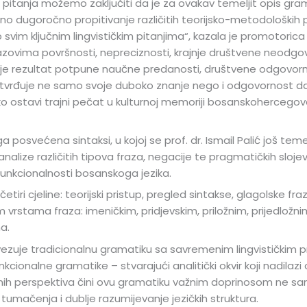
ih pitanja možemo zaključiti da je za ovakav temeljit opis gr
o dugoročno propitivanje različitih teorijsko-metodoloških 
up svim ključnim lingvističkim pitanjima“, kazala je promotoric
vima površnosti, nepreciznosti, krajnje društvene neodgovor
e je rezultat potpune naučne predanosti, društvene odgovorn
vrđuje ne samo svoje duboko znanje nego i odgovornost da to 
tako ostavi trajni pečat u kulturnoj memoriji bosanskoherceg
 posvećena sintaksi, u kojoj se prof. dr. Ismail Palić još tem
analize različitih tipova fraza, negacije te pragmatičkih slo
funkcionalnosti bosanskoga jezika.
 četiri cjeline: teorijski pristup, pregled sintakse, glagolske f
vrstama fraza: imeničkim, pridjevskim, priložnim, prijedložnim
a.
zuje tradicionalnu gramatiku sa savremenim lingvističkim pr
kcionalne gramatike – stvarajući analitički okvir koji nadilazi 
nih perspektiva čini ovu gramatiku važnim doprinosom ne sam
 tumačenja i dublje razumijevanje jezičkih struktura.