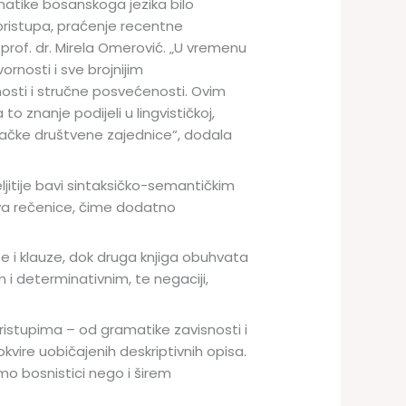
amatike bosanskoga jezika bilo
pristupa, praćenje recentne
a prof. dr. Mirela Omerović. „U vremenu
nosti i sve brojnijim
osti i stručne posvećenosti. Ovim
znanje podijeli u lingvističkoj,
ovačke društvene zajednice“, dodala
eljitije bavi sintaksičko-semantičkim
jeva rečenice, čime dodatno
raze i klauze, dok druga knjiga obuhvata
 i determinativnim, te negaciji,
istupima – od gramatike zavisnosti i
okvire uobičajenih deskriptivnih opisa.
o bosnistici nego i širem