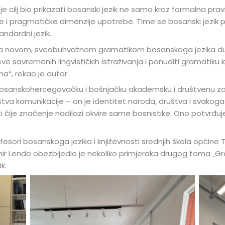
 je cilj bio prikazati bosanski jezik ne samo kroz formalna pra
e i pragmatičke dimenzije upotrebe. Time se bosanski jezik
andardni jezik.
za novom, sveobuhvatnom gramatikom bosanskoga jezika dugo
e savremenih lingvističkih istraživanja i ponuditi gramatiku k
“, rekao je autor.
 bosanskohercegovačku i bošnjačku akademsku i društvenu zaj
dstva komunikacije – on je identitet naroda, društva i svakoga 
ti čije značenje nadilazi okvire same bosnistike. Ono potvrđu
ofesori bosanskoga jezika i književnosti srednjih škola općine 
r Lendo obezbijedio je nekoliko primjeraka drugog toma „G
k.