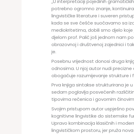
„U interpretaciji pojedinih gramatičk
potrebno ogromno znanje, kontinuiran
lingvističke literature i suveren prist
kada se sve češće suočavamo sa izazo
mediokritetima, dobili smo djelo koj
djelom prof. Palić još jednom nam pot
obrazovnoj i društvenoj zajednici i 
je.
Posebnu vrijednost donosi druga knjiga
odnosima. U njoj autor nudi precizne 
obogaćuje razumijevanje strukture i 
Prva knjiga sintakse strukturirana je u
sedam poglavlja posvećenih različitim 
tipovima rečenica i govornim činovim
Svojim pristupom autor uspješno pove
kognitivne lingvistike do sistemske fun
Upravo kombinacija klasičnih i moder
lingvističkom prostoru, jer pruža nova