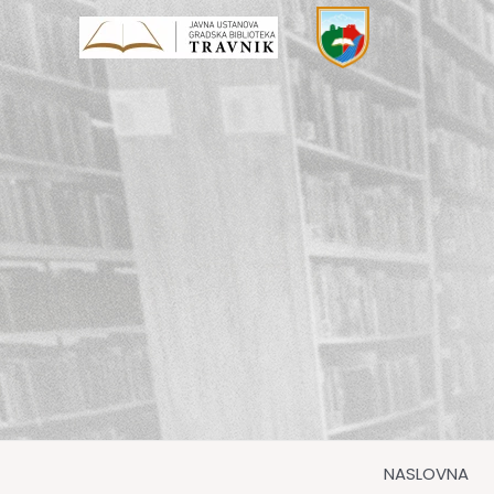
Preskoči
do
sadržaja
NASLOVNA