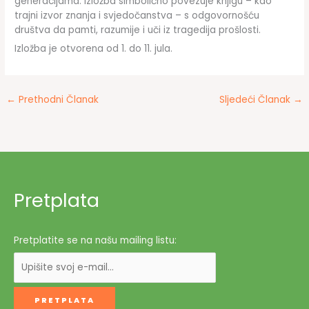
generacijama. Izložba simbolično povezuje knjigu – kao
trajni izvor znanja i svjedočanstva – s odgovornošću
društva da pamti, razumije i uči iz tragedija prošlosti.
Izložba je otvorena od 1. do 11. jula.
←
Prethodni Članak
Sljedeći Članak
→
Pretplata
Pretplatite se na našu mailing listu: