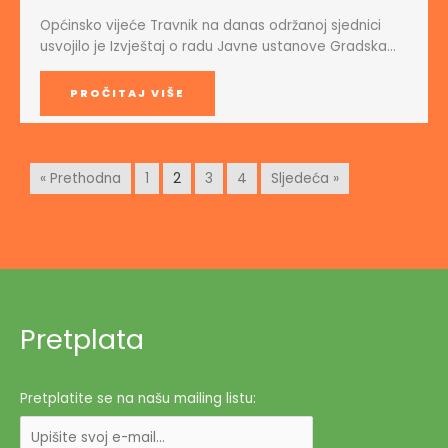
Općinsko vijeće Travnik na danas održanoj sjednici
usvojilo je Izvještaj o radu Javne ustanove Gradska…
PROČITAJ VIŠE
« Prethodna
1
2
3
4
Sljedeća »
Pretplata
Pretplatite se na našu mailing listu: