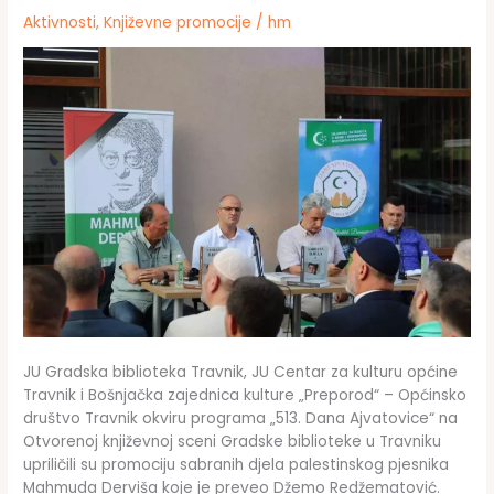
Aktivnosti
,
Književne promocije
/
hm
JU Gradska biblioteka Travnik, JU Centar za kulturu općine
Travnik i Bošnjačka zajednica kulture „Preporod“ – Općinsko
društvo Travnik okviru programa „513. Dana Ajvatovice“ na
Otvorenoj književnoj sceni Gradske biblioteke u Travniku
upriličili su promociju sabranih djela palestinskog pjesnika
Mahmuda Derviša koje je preveo Džemo Redžematović.