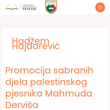
Preskoči
do
sadržaja
Hadžem
Hajdarević
Promocija sabranih
djela palestinskog
pjesnika Mahmuda
Derviša