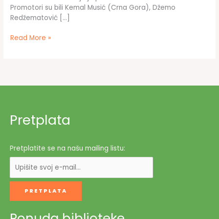
Promotori su bili Kemal Musić (Crna Gora), Džemo
Redžematović […]
Promocija
Read More »
sabranih
djela
palestinskog
pjesnika
Mahmuda
Derviša
Pretplata
Pretplatite se na našu mailing listu:
Ponuda biblioteke