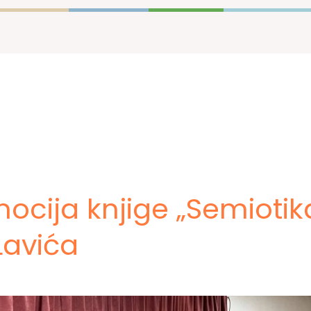
cija knjige „Semiotika
Lavića