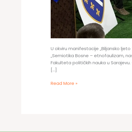
U okviru manifestacije „Biljansko ljet
„Semiotika Bosne – etnofaulizam, nas
Fakulteta političkih nauka u Sarajevu.
[…]
Održana
Read More »
promocija
knjige
„Semiotika
Bosne“
prof.
dr.