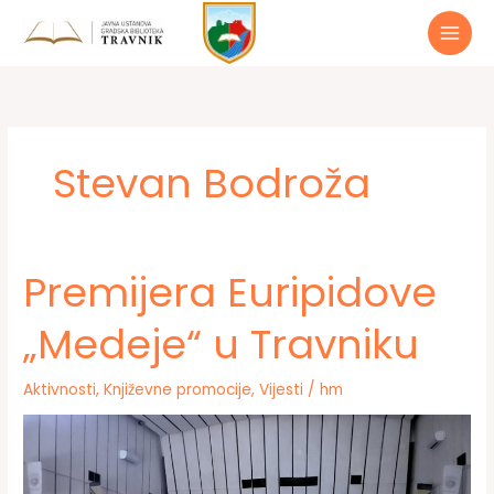
Preskoči
do
sadržaja
Stevan Bodroža
Premijera Euripidove
„Medeje“ u Travniku
Aktivnosti
,
Književne promocije
,
Vijesti
/
hm