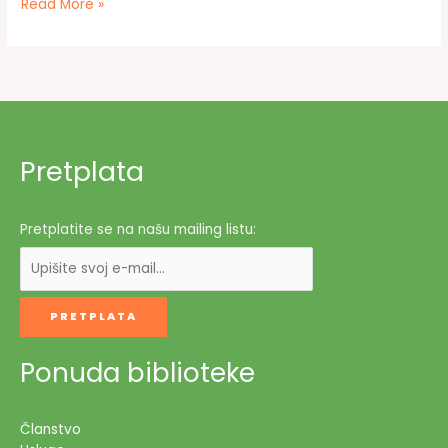
Premijera
Read More »
Euripidove
„Medeje“
u
Travniku
Pretplata
Pretplatite se na našu mailing listu:
Ponuda biblioteke
Članstvo