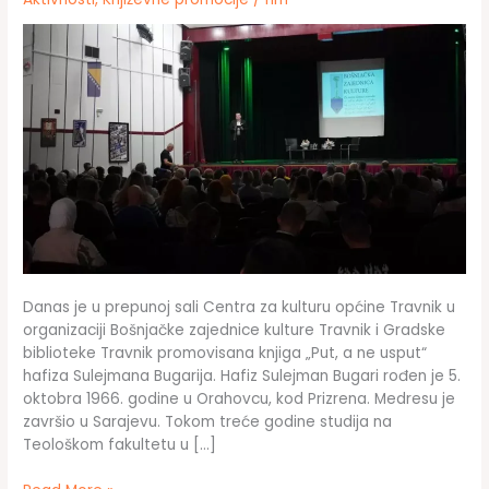
Danas je u prepunoj sali Centra za kulturu općine Travnik u
organizaciji Bošnjačke zajednice kulture Travnik i Gradske
biblioteke Travnik promovisana knjiga „Put, a ne usput“
hafiza Sulejmana Bugarija. Hafiz Sulejman Bugari rođen je 5.
oktobra 1966. godine u Orahovcu, kod Prizrena. Medresu je
završio u Sarajevu. Tokom treće godine studija na
Teološkom fakultetu u […]