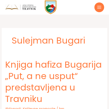
Preskoči
do
sadržaja
Sulejman Bugari
Knjiga hafiza Bugarija
„Put, a ne usput“
predstavljena u
Travniku
Aktivnosti
,
Književne promocije
/
hm