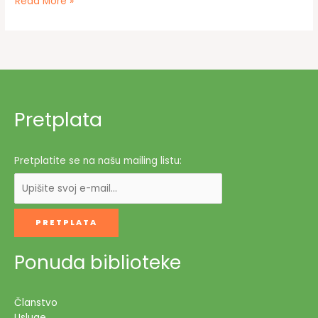
Knjiga
Read More »
hafiza
Bugarija
„Put,
a
ne
usput“
predstavljena
Pretplata
u
Travniku
Pretplatite se na našu mailing listu:
Ponuda biblioteke
Članstvo
Usluge