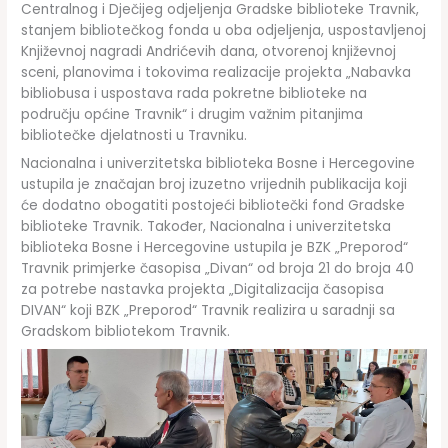
Centralnog i Dječijeg odjeljenja Gradske biblioteke Travnik,
stanjem bibliotečkog fonda u oba odjeljenja, uspostavljenoj
Književnoj nagradi Andrićevih dana, otvorenoj književnoj
sceni, planovima i tokovima realizacije projekta „Nabavka
bibliobusa i uspostava rada pokretne biblioteke na
području općine Travnik“ i drugim važnim pitanjima
bibliotečke djelatnosti u Travniku.
Nacionalna i univerzitetska biblioteka Bosne i Hercegovine
ustupila je značajan broj izuzetno vrijednih publikacija koji
će dodatno obogatiti postojeći bibliotečki fond Gradske
biblioteke Travnik. Također, Nacionalna i univerzitetska
biblioteka Bosne i Hercegovine ustupila je BZK „Preporod“
Travnik primjerke časopisa „Divan“ od broja 21 do broja 40
za potrebe nastavka projekta „Digitalizacija časopisa
DIVAN“ koji BZK „Preporod“ Travnik realizira u saradnji sa
Gradskom bibliotekom Travnik.