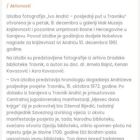
/
Aktivnosti
Izložba fotografija „Ivo Andrić – posljednji put u Travniku“
otvorena je u petak, 8. decembra u galeriji Mak Muzeja
književnosti i pozorišne umjetnosti Bosne i Hercegovine u
Sarajevu. Povod izložbe je godišnjica dodjele Nobelove
nagrade za književnost Ivi Andriću 10. decembra 1961.
godine.
Na izložbi su predstavljene fotografije iz arhiva Gradske
biblioteke Travnik, a autori su doc. dr. Amela Bajrić, Kenan
Kavazović i Azra Kavazović.
– Ova izložba predstavlja hronologiju događanja Andrićeve
posljednje posjete Travniku, 15. oktobra 1972. godine. Po
dolasku iz Sarajeva u Travnik Andrić je prisustvovao
Centralnoj jugoslovenskoj manifestaciji „Mjesec dana
knjige“ čiji je pokrovitelj bio Džemal Bijedić, tadašnji
predsjednik Saveznog izvršnog vijeća. U okviru
manifestacije posjetio je, tada, Narodnu biblioteku,
svečano otvorio Dječiju biblioteku, otkrio spomen-ploču na
mjestu gdje je davne 1706. godine Elči Ibrahim-paša
uspostavio javnu biblioteku. Tog dana ispred tadašnjeg