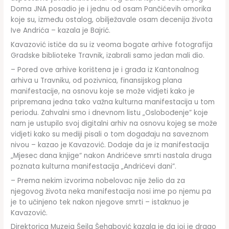
Doma JNA posadio je i jednu od osam Pančićevih omorika
koje su, između ostalog, obilježavale osam decenija života
Ive Andrića – kazala je Bajrić.
Kavazović ističe da su iz veoma bogate arhive fotografija
Gradske biblioteke Travnik, izabrali samo jedan mali dio.
– Pored ove arhive korištena je i građa iz Kantonalnog
arhiva u Travniku, od pozivnica, finansijskog plana
manifestacije, na osnovu koje se može vidjeti kako je
pripremana jedna tako važna kulturna manifestacija u tom
periodu. Zahvalni smo i dnevnom listu „Oslobođenje” koje
nam je ustupilo svoj digitalni arhiv na osnovu kojeg se može
vidjeti kako su mediji pisali o tom događaju na saveznom
nivou – kazao je Kavazović. Dodaje da je iz manifestacija
„Mjesec dana knjige“ nakon Andrićeve smrti nastala druga
poznata kulturna manifestacija „Andrićevi dani”.
– Prema nekim izvorima nobelovac nije želio da za
njegovog života neka manifestacija nosi ime po njemu pa
je to učinjeno tek nakon njegove smrti – istaknuo je
Kavazović.
Direktorica Muzeja Šejla Šehabović kazala je da joj je drago