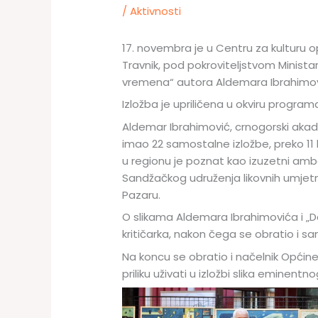
/
Aktivnosti
17. novembra je u Centru za kulturu o
Travnik, pod pokroviteljstvom Minista
vremena“ autora Aldemara Ibrahimov
Izložba je upriličena u okviru progra
Aldemar Ibrahimović, crnogorski akade
imao 22 samostalne izložbe, preko 11 k
u regionu je poznat kao izuzetni amba
Sandžačkog udruženja likovnih umjetn
Pazaru.
O slikama Aldemara Ibrahimovića i „Dah
kritičarka, nakon čega se obratio i s
Na koncu se obratio i načelnik Općine 
priliku uživati u izložbi slika eminent