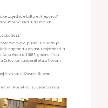
jačke zajednice kulture „Preporod“
lna izložba slika „Dah minulih
pčaka 2022.“.
vio travničkoj publici. Do sada je
tižnih nagrada u oblasti umjetnosti, a
a Crne Gore od 1987. godine, član
r na Državnom univerzitetu u Novom
jiževnica, književna i likovna
orenom. Posjetioci su večeras imali