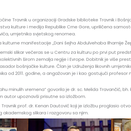
pćine Travnik u organizaciji Gradske biblioteke Travnik i Bošn
rstva kulture i medija Republike Crne Gore, upriličena samosta
ića, umjetnika svjetskog renomea.
ma kulturne manifestacije „Dani šejha Abdulvehaba Ilhamije Že
mski slikar večeras se u Centru za kulturu po prvi put predsta
olektivnih širom zemalja regije i Evrope. Dobitnik je više pres
sador bošnjačke kulture. Član je Udruženja likovnih umjetnik
ika od 2011. godine, a angažovan je i kao gostujući profeso
u minulih vremena“ govorila je dr. sc. Melida Travančić, bh. kn
am autor upoznavši prisutne sa izložbom.
Travnik prof. dr. Kenan Dautović koji je izložbu proglasio otv
nog akademskog slikara i razgovoru sa njim.