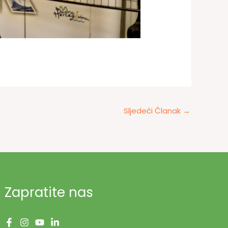
Sljedeći Članak
→
Zapratite nas