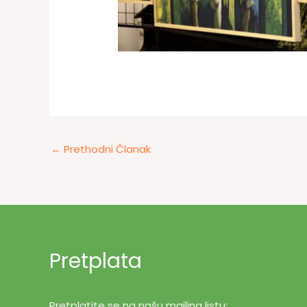
←
Prethodni Članak
Pretplata
Pretplatite se na našu mailing listu: