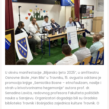
U okviru manifestacije „Biljansko ljeto 2025“, u amfiteatru
Osnovne škole „Han Bila“ u Travniku, 15. avgusta održana je
promocija knjige „Semiotika Bosne – etnofaulizam, nasilje i
strah u krivotvorinama hegemonije“ autora prof. dr.
Senadina Lavića, redovnog profesora Fakulteta političkih
nauka u Sarajevu. Organizatori događaja bili su Gradska
biblioteka Travnik i Bošnjačka zajednica kulture Travnik. O