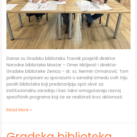
Danas su Gradsku biblioteku Travnik posjetili direktor
Narodne biblioteke Mostar – Omer Mičijević i direktor
Gradske biblioteke Zenica – dr. sc. Nermin Ormanović. Tom
prilikom potpisani su sporazumi o saradnji između ovih triju
javnih biblioteka koji predstavljaju opći okvir za
institucionalnu saradnju i kao takvi omogućavaju razvoj
specifičnih programa koji će se realizirati kroz aktivnosti
Gradska
Read More »
biblioteka
Travnik
potpisala
Gradska biblioteka
sporazum