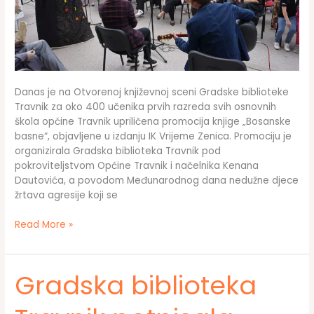
Danas je na Otvorenoj književnoj sceni Gradske biblioteke
Travnik za oko 400 učenika prvih razreda svih osnovnih
škola općine Travnik upriličena promocija knjige „Bosanske
basne“, objavljene u izdanju IK Vrijeme Zenica. Promociju je
organizirala Gradska biblioteka Travnik pod
pokroviteljstvom Općine Travnik i načelnika Kenana
Dautovića, a povodom Međunarodnog dana nedužne djece
žrtava agresije koji se
Na
Read More »
Otvorenoj
književnoj
sceni
Gradska biblioteka
Gradske
biblioteke
Travnik