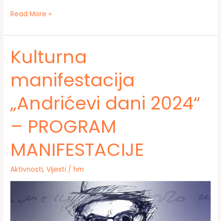
U
Read More »
Gradskoj
biblioteci
Travnik
Kulturna
promovisana
slikovnica
manifestacija
„Tir
i
„Andrićevi dani 2024“
Tori”
autorice
Božene
– PROGRAM
Volić
MANIFESTACIJE
Aktivnosti
,
Vijesti
/
hm