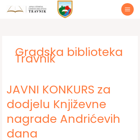
Preskoči
do
sadržaja
Gradska biblioteka
Travnik
JAVNI KONKURS za
dodjelu Književne
nagrade Andrićevih
dana