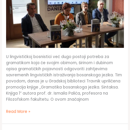
U lingvističkoj bosnistici već dugo postoji potreba za
gramatikom koja će svojim obimom, širinom i dubinom
opisa gramatičkih pojavnosti odgovoriti zahtjevima
savremenih lingvističkih istraživanja bosanskoga jezika. Tim
povodom, danas je u Gradskoj biblioteci Travnik upriličena
promocija knjige „Gramatika bosanskoga jezika. Sintaksa.
Knjiga 1“ autora prof. dr. Ismaila Palića, profesora na
Filozofskom fakultetu. O ovom značajnom
Promovisan
Read More »
kapitalni
projekat
„Gramatika