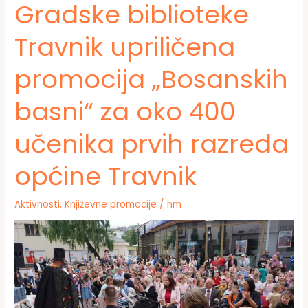
Gradske biblioteke
Travnik upriličena
promocija „Bosanskih
basni“ za oko 400
učenika prvih razreda
općine Travnik
Aktivnosti
,
Književne promocije
/
hm