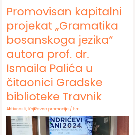
Travnik
Promovisan kapitalni
–
Razmjena
projekat „Gramatika
iskustava
i
bosanskoga jezika“
promocija
kulture
čitanja
autora prof. dr.
Ismaila Palića u
čitaonici Gradske
biblioteke Travnik
Aktivnosti
,
Književne promocije
/
hm