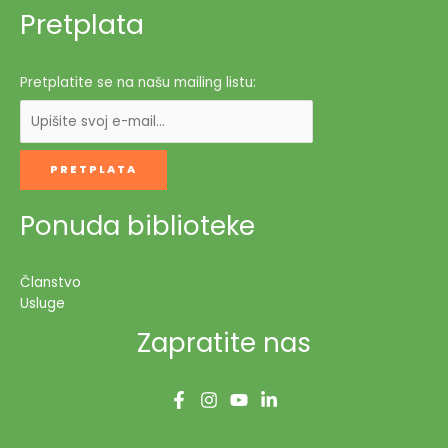
naslova
Pretplata
za
slijepa
i
Pretplatite se na našu mailing listu:
slabovidna
lica
Ponuda biblioteke
Članstvo
Usluge
Zapratite nas