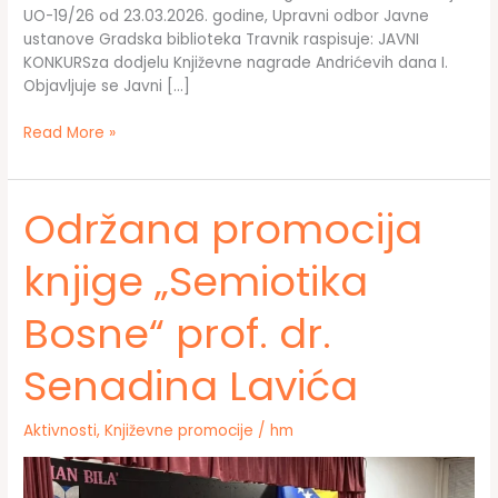
UO-19/26 od 23.03.2026. godine, Upravni odbor Javne
ustanove Gradska biblioteka Travnik raspisuje: JAVNI
KONKURSza dodjelu Književne nagrade Andrićevih dana I.
Objavljuje se Javni […]
JAVNI
Read More »
KONKURS
za
dodjelu
Održana promocija
Književne
nagrade
knjige „Semiotika
Andrićevih
dana
Bosne“ prof. dr.
Senadina Lavića
Aktivnosti
,
Književne promocije
/
hm