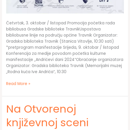
Četvrtak, 3. oktobar / listopad Promocija početka rada
bibliobusa Gradske biblioteke TravnikUspostava
bibliobusne linije na području općine Travnik Organizator:
Gradska biblioteka Travnik (Stanica Vitovlje, 10:30 sati)
*pretprogram manifestacije Srijeda, 9. oktobar / listopad
Konferencija za medije povodom početka kulturne
manifestacije „Andrićevi dani 2024“Obraćanje organizatora
Organizator: Gradska biblioteka Travnik (Memorijalni muzej
„Rodna kuća Ive Andrića“, 10:30
Kulturna
Read More »
manifestacija
„Andrićevi
dani
Na Otvorenoj
2024“
–
književnoj sceni
PROGRAM
MANIFESTACIJE