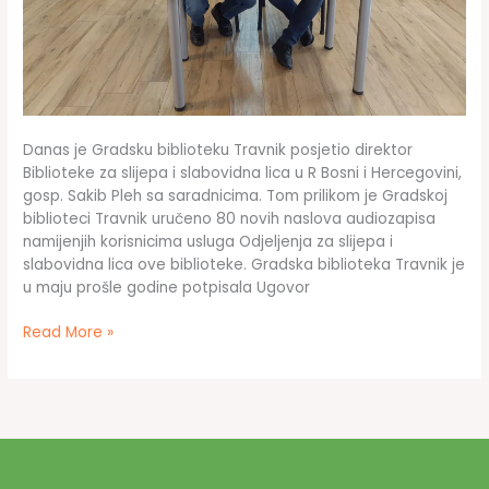
Danas je Gradsku biblioteku Travnik posjetio direktor
Biblioteke za slijepa i slabovidna lica u R Bosni i Hercegovini,
gosp. Sakib Pleh sa saradnicima. Tom prilikom je Gradskoj
biblioteci Travnik uručeno 80 novih naslova audiozapisa
namijenjih korisnicima usluga Odjeljenja za slijepa i
slabovidna lica ove biblioteke. Gradska biblioteka Travnik je
u maju prošle godine potpisala Ugovor
Gradska
Read More »
biblioteka
Travnik
bogatija
za
80
novih