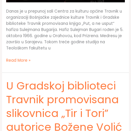
Danas je u prepunoj sali Centra za kulturu općine Travnik u
organizaciji Bošnjačke zajednice kulture Travnik i Gradske
biblioteke Travnik promovisana knjiga „Put, a ne usput“
hafiza Sulejmana Bugarija. Hafiz Sulejman Bugari rođen je 5.
oktobra 1966. godine u Orahovcu, kod Prizrena. Medresu je
završio u Sarajevu. Tokom treće godine studija na
Teološkom fakultetu u
Knjiga
Read More »
hafiza
Bugarija
„Put,
U Gradskoj biblioteci
a
ne
Travnik promovisana
usput“
predstavljena
slikovnica „Tir i Tori”
u
Travniku
autorice Božene Volić