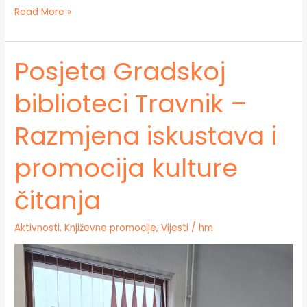
Održana
Read More »
promocija
knjige
„Semiotika
Posjeta Gradskoj
Bosne“
prof.
biblioteci Travnik –
dr.
Senadina
Razmjena iskustava i
Lavića
promocija kulture
čitanja
Aktivnosti
,
Književne promocije
,
Vijesti
/
hm