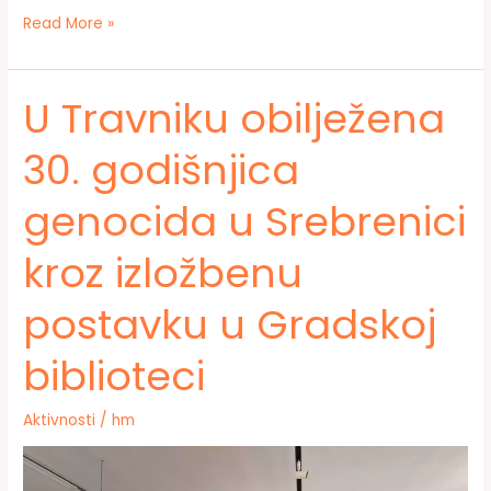
Promocija
Read More »
knjige
„Kad
osvaneš
U Travniku obilježena
sam“
Emira
30. godišnjica
Bektića
u
genocida u Srebrenici
Gradskoj
biblioteci
Travnik
kroz izložbenu
postavku u Gradskoj
biblioteci
Aktivnosti
/
hm