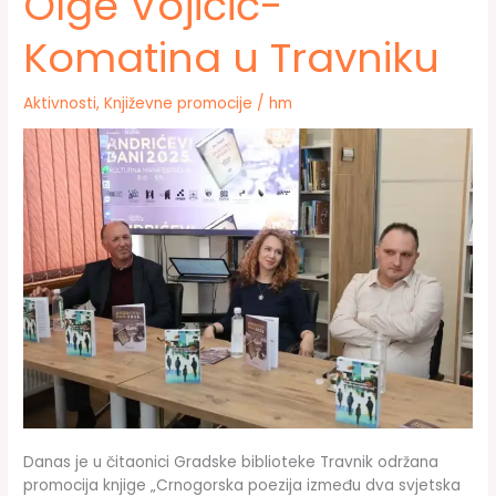
Olge Vojičić-
Komatina u Travniku
Aktivnosti
,
Književne promocije
/
hm
Danas je u čitaonici Gradske biblioteke Travnik održana
promocija knjige „Crnogorska poezija između dva svjetska