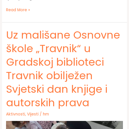
U
Read More »
Travniku
obilježena
30.
Uz mališane Osnovne
godišnjica
genocida
škole „Travnik“ u
u
Srebrenici
Gradskoj biblioteci
kroz
izložbenu
postavku
Travnik obilježen
u
Gradskoj
Svjetski dan knjige i
biblioteci
autorskih prava
Aktivnosti
,
Vijesti
/
hm