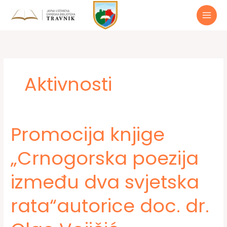
Preskoči
do
sadržaja
Aktivnosti
Promocija knjige
„Crnogorska poezija
između dva svjetska
rata“autorice doc. dr.