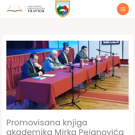
Preskoči
do
sadržaja
Promovisana knjiga
akademika Mirka Pejanovića