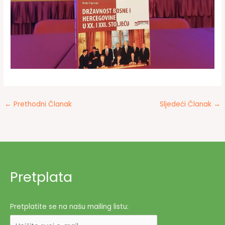
←
Prethodni Članak
Sljedeći Članak
→
Pretplata
Pretplatite se na našu mailing listu: