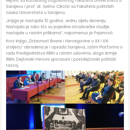
Mijović sa Katoličkog bogoslovnog fakulteta Univerziteta u
Sarajevu i prof. dr. Selmo Cikotić sa Fakulteta političkih
nauka Univerziteta u Sarajevu.
„Knjiga je nastajala 10 godina. Jednu cijelu deceniju.
Nastajala je tako što su pojedine istraživačke studije
nastajale u raznim prilikama“, napomenuo je Pejanović.
Kroz knjigu „Državnost Bosne i Hercegovine u XX i XXI
stoljeću” obrađena je i opsada Sarajeva, zatim Platforma o
radu Predsjedništva RBiH u ratnim uslovima, uloga Armije
RBiH, Dejtonski mirovni sporazum i postdejtonski politički
razvoj.