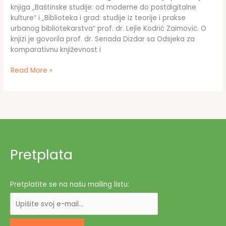
knjiga „Baštinske studije: od moderne do postdigitalne
kulture“ i „Biblioteka i grad: studije iz teorije i prakse
urbanog bibliotekarstva“ prof. dr. Lejle Kodrić Zaimović. O
knjizi je govorila prof. dr. Senada Dizdar sa Odsjeka za
komparativnu književnost i
Promocija
Read More »
knjige
prof.
dr.
Lejle
Kodrić
Zaimović
u
Pretplata
Gradskoj
biblioteci
Travnik
Pretplatite se na našu mailing listu: