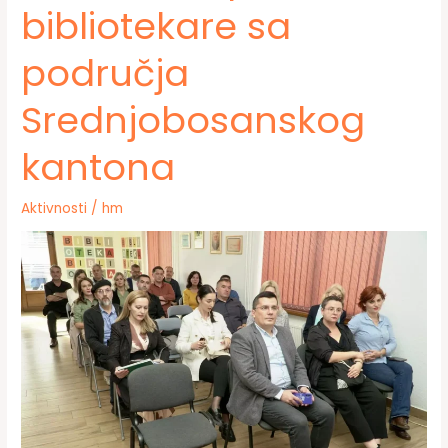
bibliotekare sa
područja
Srednjobosanskog
kantona
Aktivnosti
/
hm