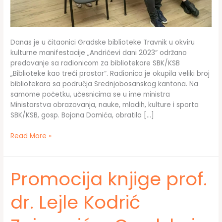
Danas je u čitaonici Gradske biblioteke Travnik u okviru
kulturne manifestacije „Andrićevi dani 2023“ održano
predavanje sa radionicom za bibliotekare SBK/KSB
„Biblioteke kao treći prostor“. Radionica je okupila veliki broj
bibliotekara sa područja Srednjobosanskog kantona. Na
samome početku, učesnicima se u ime ministra
Ministarstva obrazovanja, nauke, mladih, kulture i sporta
SBK/KSB, gosp. Bojana Domića, obratila […]
Radionica
Read More »
za
bibliotekare
u
Promocija knjige prof.
Gradskoj
biblioteci
dr. Lejle Kodrić
Travnik
okupila
bibliotekare