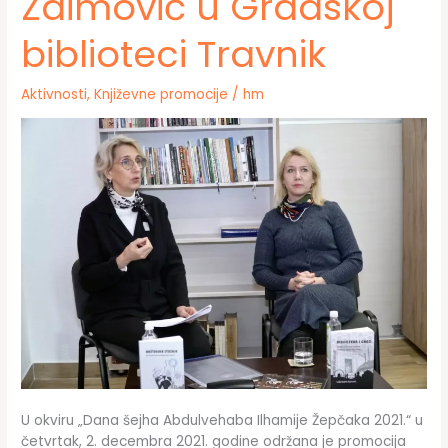
Zaimović u Gradskoj
sa
područja
biblioteci Travnik
Srednjobosanskog
kantona
Aktivnosti
,
Književne promocije
/
hm
U okviru „Dana šejha Abdulvehaba Ilhamije Žepčaka 2021.“ u
četvrtak, 2. decembra 2021. godine održana je promocija