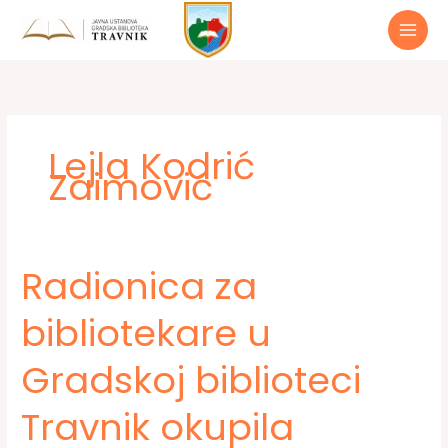
Preskoči
do
sadržaja
Lejla Kodrić
Zaimović
Radionica za
bibliotekare u
Gradskoj biblioteci
Travnik okupila